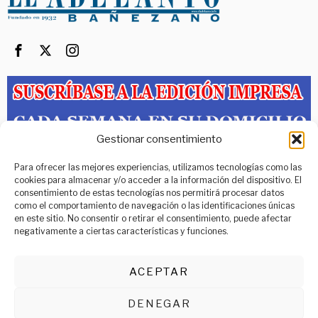
Gestionar consentimiento
PORTADA
ACTUALIDAD
LOCAL
COMARCAS
PROVINCIAS
Para ofrecer las mejores experiencias, utilizamos tecnologías como las
CULTURA
DEPORTES
RELIGIÓN
ENTREVISTAS
OTROS
cookies para almacenar y/o acceder a la información del dispositivo. El
consentimiento de estas tecnologías nos permitirá procesar datos
Teléfono: 987 64 37 10
como el comportamiento de navegación o las identificaciones únicas
Web:
www.adelantobanezano.com
en este sitio. No consentir o retirar el consentimiento, puede afectar
Correo:
info@adelantobanezano.com
La leyenda de los
negativamente a ciertas características y funciones.
C/ Astorga, 27 – 1º Derecha, 24750 La Bañeza (León)
centauros hizo parada
en La Bañeza
Política de privacidad
La Madonna de los
ACEPTAR
Centauros hizo parada en
La Bañeza
Aviso Legal
DENEGAR
Art Aero Rap recibió el Premio San
Declaración de Accesibilidad