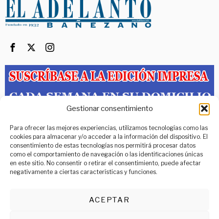
Gestionar consentimiento
PORTADA
ACTUALIDAD
LOCAL
COMARCAS
PROVINCIAS
Para ofrecer las mejores experiencias, utilizamos tecnologías como las
CULTURA
DEPORTES
RELIGIÓN
ENTREVISTAS
OTROS
cookies para almacenar y/o acceder a la información del dispositivo. El
consentimiento de estas tecnologías nos permitirá procesar datos
Teléfono: 987 64 37 10
como el comportamiento de navegación o las identificaciones únicas
Web:
www.adelantobanezano.com
en este sitio. No consentir o retirar el consentimiento, puede afectar
Correo:
info@adelantobanezano.com
negativamente a ciertas características y funciones.
C/ Astorga, 27 – 1º Derecha, 24750 La Bañeza (León)
INMOBILIARIA
Política de privacidad
ACEPTAR
SE ALQUILA LOCAL DE 150 M² céntrico a pie
de
Aviso Legal