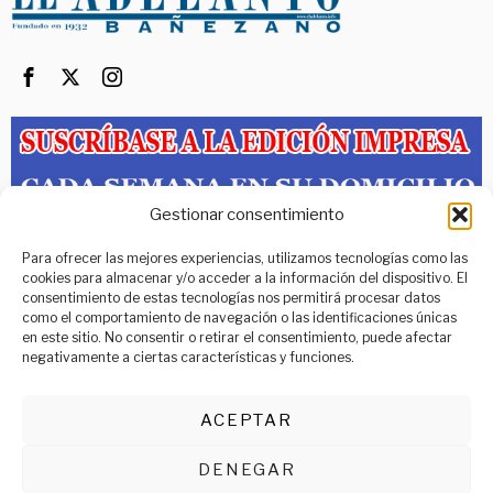
Gestionar consentimiento
PORTADA
ACTUALIDAD
LOCAL
COMARCAS
PROVINCIAS
Para ofrecer las mejores experiencias, utilizamos tecnologías como las
CULTURA
DEPORTES
RELIGIÓN
ENTREVISTAS
OTROS
cookies para almacenar y/o acceder a la información del dispositivo. El
consentimiento de estas tecnologías nos permitirá procesar datos
Teléfono: 987 64 37 10
como el comportamiento de navegación o las identificaciones únicas
Web:
www.adelantobanezano.com
en este sitio. No consentir o retirar el consentimiento, puede afectar
Nina López Falagán enseña a «Parir sin
Correo:
info@adelantobanezano.com
miedo»
negativamente a ciertas características y funciones.
C/ Astorga, 27 – 1º Derecha, 24750 La Bañeza (León)
NINA LÓPEZ FALAGÁN Nació en Villamontán
de la Valduerna, en
Política de privacidad
ACEPTAR
El cartel de la carrera
de motos guarda la
Aviso Legal
esencia de un evento
DENEGAR
legendario
Declaración de Accesibilidad